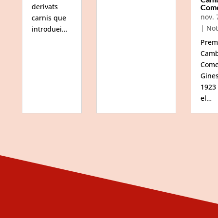
derivats
Com
nov. 
carnis que
|
Not
introduei…
Prem
Camb
Come
Gine
1923
el…