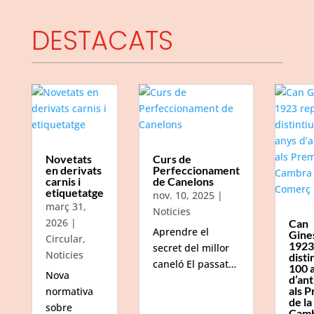
DESTACATS
Novetats
Curs de
en derivats
Perfeccionament
carnis i
de Canelons
etiquetatge
nov. 10, 2025
|
març 31,
Noticies
2026
|
Can
Aprendre el
Gine
Circular
,
1923
secret del millor
Noticies
disti
caneló El passat…
100 
Nova
d’ant
als P
normativa
de la
sobre
Camb