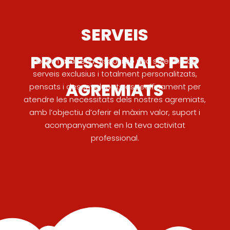
SERVEIS
PROFESSIONALS PER
Posem a la teva disposició una selecció de
serveis exclusius i totalment personalitzats,
AGREMIATS
pensats i desenvolupats específicament per
atendre les necessitats dels nostres agremiats,
amb l’objectiu d’oferir el màxim valor, suport i
acompanyament en la teva activitat
professional.