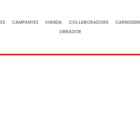
ES
CAMPANYES
VIANDA
COL·LABORADORS
CARNISSER
OBRADOR
tat al