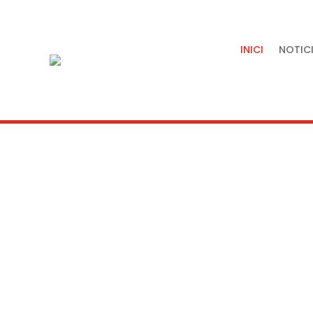
INICI
NOTICI
Tradició, artesania i quali
servei de la nostra terra.