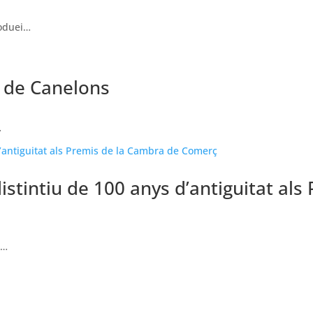
roduei…
 de Canelons
…
istintiu de 100 anys d’antiguitat al
l…