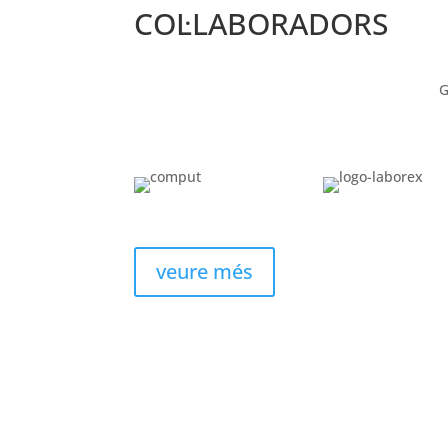
COL·LABORADORS
G
veure més