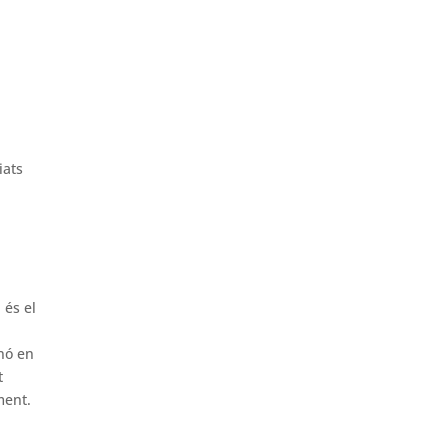
iats
 és el
inó en
t
ment.