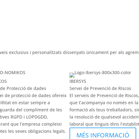
veis exclusius i personalitzats dissenyats únicament per als agrem
KOS
IBERSYS
 de Protecció de dades
Servei de Prevenció de Riscos
vei de protecció de dades ofereix
El serveis de Prevenció de Riscos,
il·litat en estar sempre a
que t’acompanya no només en la
tguarda del compliment de les
formació als teus treballadors, s
tives RGPD i LOPDGDD,
la resolució de qualsevol acciden
rant que l’empresa compleixi
laboral que tinguis dins l’establi
tes les seves obligacions legals.
MÉS INFORMACIÓ