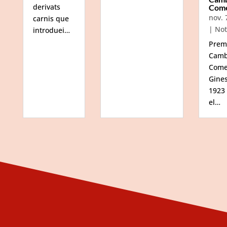
derivats
Com
nov. 
carnis que
|
Not
introduei…
Prem
Camb
Come
Gine
1923
el…