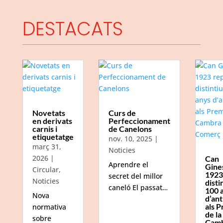
DESTACATS
Novetats
Curs de
en derivats
Perfeccionament
carnis i
de Canelons
etiquetatge
nov. 10, 2025
|
març 31,
Noticies
2026
|
Can
Aprendre el
Gine
Circular
,
1923
secret del millor
Noticies
disti
caneló El passat…
100 
Nova
d’ant
als P
normativa
de la
sobre
Camb