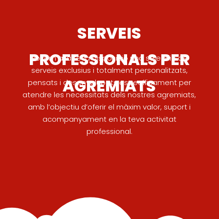
SERVEIS
PROFESSIONALS PER
Posem a la teva disposició una selecció de
serveis exclusius i totalment personalitzats,
AGREMIATS
pensats i desenvolupats específicament per
atendre les necessitats dels nostres agremiats,
amb l’objectiu d’oferir el màxim valor, suport i
acompanyament en la teva activitat
professional.