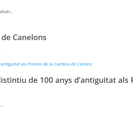
roduei…
 de Canelons
…
istintiu de 100 anys d’antiguitat al
l…