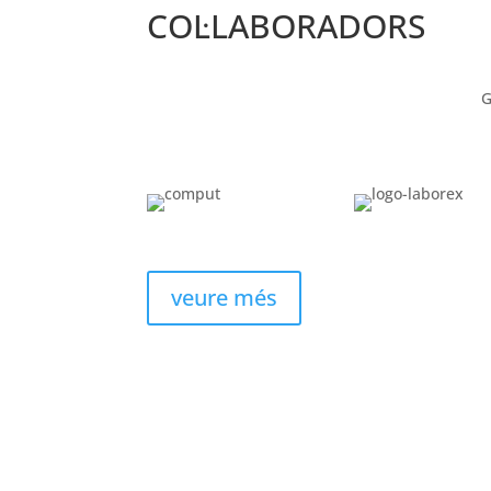
COL·LABORADORS
G
veure més