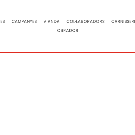
ES
CAMPANYES
VIANDA
COL·LABORADORS
CARNISSER
OBRADOR
tat al