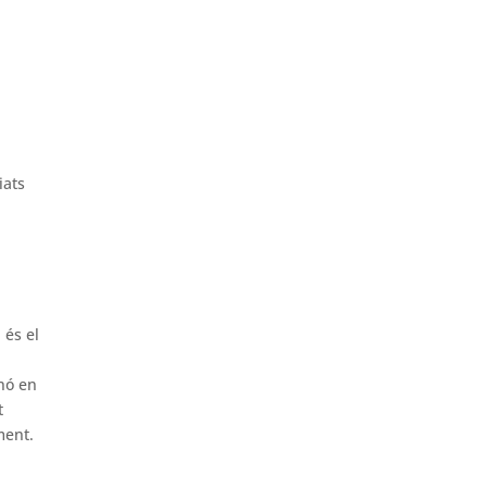
iats
 és el
inó en
t
ment.