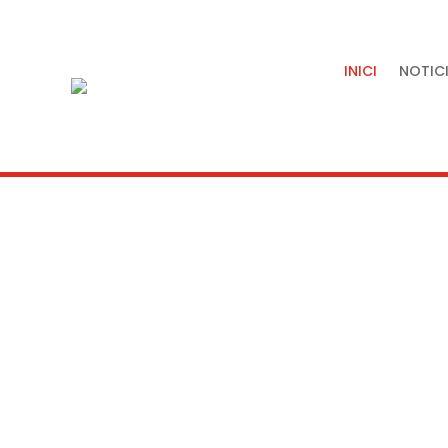
INICI
NOTICI
Tradició, artesania i quali
servei de la nostra terra.