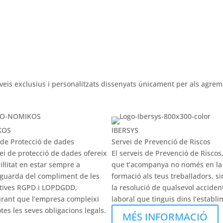
veis exclusius i personalitzats dissenyats únicament per als agrem
KOS
IBERSYS
 de Protecció de dades
Servei de Prevenció de Riscos
vei de protecció de dades ofereix
El serveis de Prevenció de Riscos,
il·litat en estar sempre a
que t’acompanya no només en la
tguarda del compliment de les
formació als teus treballadors, s
tives RGPD i LOPDGDD,
la resolució de qualsevol acciden
rant que l’empresa compleixi
laboral que tinguis dins l’establi
tes les seves obligacions legals.
MÉS INFORMACIÓ