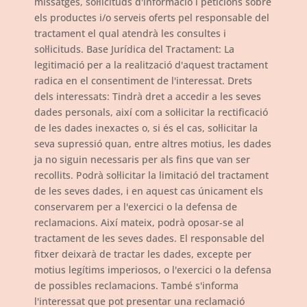
missatges, sol·licituds d'informació i peticions sobre
els productes i/o serveis oferts pel responsable del
tractament el qual atendrà les consultes i
sol·licituds. Base Jurídica del Tractament: La
legitimació per a la realització d'aquest tractament
radica en el consentiment de l'interessat. Drets
dels interessats: Tindrà dret a accedir a les seves
dades personals, així com a sol·licitar la rectificació
de les dades inexactes o, si és el cas, sol·licitar la
seva supressió quan, entre altres motius, les dades
ja no siguin necessaris per als fins que van ser
recollits. Podrà sol·licitar la limitació del tractament
de les seves dades, i en aquest cas únicament els
conservarem per a l'exercici o la defensa de
reclamacions. Així mateix, podrà oposar-se al
tractament de les seves dades. El responsable del
fitxer deixarà de tractar les dades, excepte per
motius legítims imperiosos, o l'exercici o la defensa
de possibles reclamacions. També s'informa
l'interessat que pot presentar una reclamació