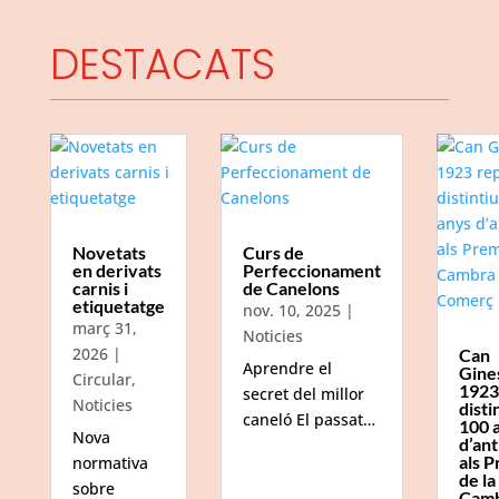
DESTACATS
Novetats
Curs de
en derivats
Perfeccionament
carnis i
de Canelons
etiquetatge
nov. 10, 2025
|
març 31,
Noticies
2026
|
Can
Aprendre el
Gine
Circular
,
1923
secret del millor
Noticies
disti
caneló El passat…
100 
Nova
d’ant
als P
normativa
de la
sobre
Camb