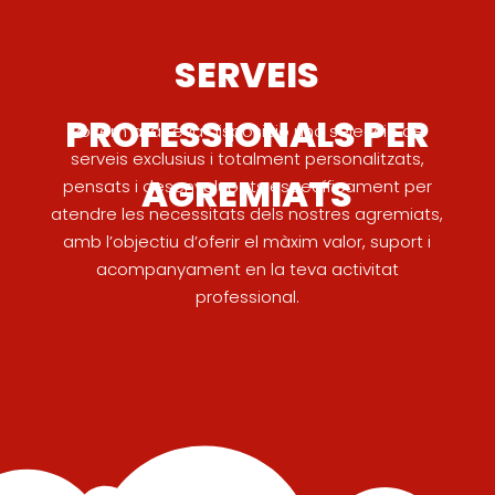
SERVEIS
PROFESSIONALS PER
Posem a la teva disposició una selecció de
serveis exclusius i totalment personalitzats,
AGREMIATS
pensats i desenvolupats específicament per
atendre les necessitats dels nostres agremiats,
amb l’objectiu d’oferir el màxim valor, suport i
acompanyament en la teva activitat
professional.