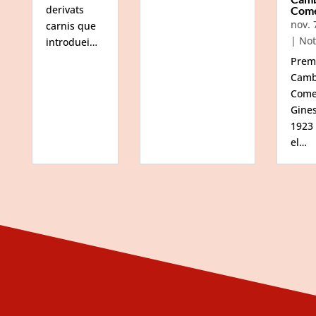
derivats
Com
nov. 
carnis que
|
Not
introduei…
Prem
Camb
Come
Gine
1923
el…