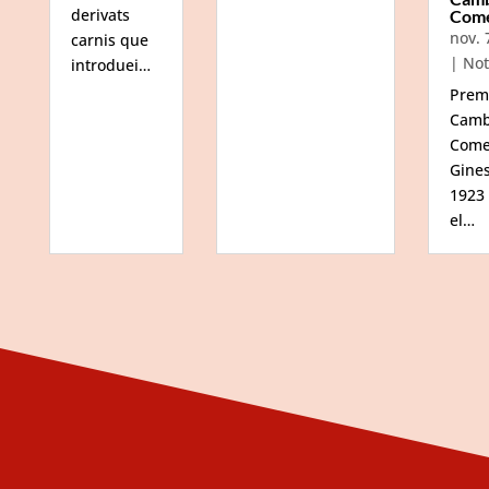
derivats
Com
nov. 
carnis que
|
Not
introduei…
Prem
Camb
Come
Gine
1923
el…