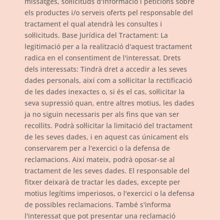
missatges, sol·licituds d'informació i peticions sobre
els productes i/o serveis oferts pel responsable del
tractament el qual atendrà les consultes i
sol·licituds. Base Jurídica del Tractament: La
legitimació per a la realització d'aquest tractament
radica en el consentiment de l'interessat. Drets
dels interessats: Tindrà dret a accedir a les seves
dades personals, així com a sol·licitar la rectificació
de les dades inexactes o, si és el cas, sol·licitar la
seva supressió quan, entre altres motius, les dades
ja no siguin necessaris per als fins que van ser
recollits. Podrà sol·licitar la limitació del tractament
de les seves dades, i en aquest cas únicament els
conservarem per a l'exercici o la defensa de
reclamacions. Així mateix, podrà oposar-se al
tractament de les seves dades. El responsable del
fitxer deixarà de tractar les dades, excepte per
motius legítims imperiosos, o l'exercici o la defensa
de possibles reclamacions. També s'informa
l'interessat que pot presentar una reclamació