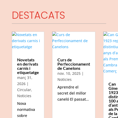
DESTACATS
Novetats
Curs de
en derivats
Perfeccionament
carnis i
de Canelons
etiquetatge
nov. 10, 2025
|
març 31,
Noticies
2026
|
Can
Aprendre el
Gine
Circular
,
1923
secret del millor
Noticies
disti
caneló El passat…
100 
Nova
d’ant
als P
normativa
de la
sobre
Camb