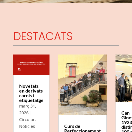
DESTACATS
Novetats
en derivats
carnis i
etiquetatge
març 31,
Can
2026
|
Gine
Circular
,
1923
Curs de
Noticies
disti
Perfeccionament
100 