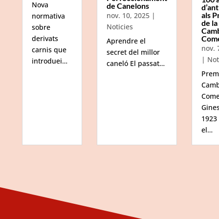
Nova
de Canelons
d’ant
als P
nov. 10, 2025
|
normativa
de la
Noticies
sobre
Camb
Com
derivats
Aprendre el
nov. 
carnis que
secret del millor
|
Not
introduei…
caneló El passat…
Prem
Camb
Come
Gine
1923
el…