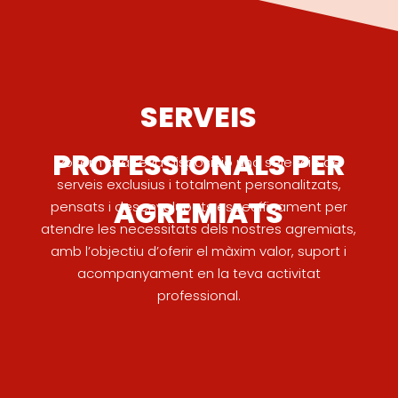
SERVEIS
PROFESSIONALS PER
Posem a la teva disposició una selecció de
serveis exclusius i totalment personalitzats,
AGREMIATS
pensats i desenvolupats específicament per
atendre les necessitats dels nostres agremiats,
amb l’objectiu d’oferir el màxim valor, suport i
acompanyament en la teva activitat
professional.