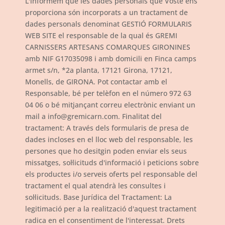
L'informem que les dades personals que Vostè ens
proporciona són incorporats a un tractament de
dades personals denominat GESTIÓ FORMULARIS
WEB SITE el responsable de la qual és GREMI
CARNISSERS ARTESANS COMARQUES GIRONINES
amb NIF G17035098 i amb domicili en Finca camps
armet s/n, *2a planta, 17121 Girona, 17121,
Monells, de GIRONA. Pot contactar amb el
Responsable, bé per telèfon en el número 972 63
04 06 o bé mitjançant correu electrònic enviant un
mail a info@gremicarn.com. Finalitat del
tractament: A través dels formularis de presa de
dades incloses en el lloc web del responsable, les
persones que ho desitgin poden enviar els seus
missatges, sol·licituds d'informació i peticions sobre
els productes i/o serveis oferts pel responsable del
tractament el qual atendrà les consultes i
sol·licituds. Base Jurídica del Tractament: La
legitimació per a la realització d'aquest tractament
radica en el consentiment de l'interessat. Drets