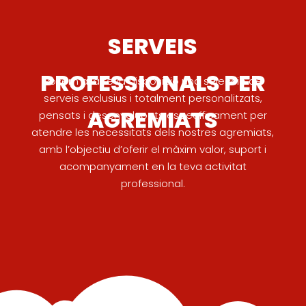
SERVEIS
PROFESSIONALS PER
Posem a la teva disposició una selecció de
serveis exclusius i totalment personalitzats,
AGREMIATS
pensats i desenvolupats específicament per
atendre les necessitats dels nostres agremiats,
amb l’objectiu d’oferir el màxim valor, suport i
acompanyament en la teva activitat
professional.