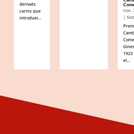
derivats
Com
nov. 
carnis que
|
Not
introduei…
Prem
Camb
Come
Gine
1923
el…