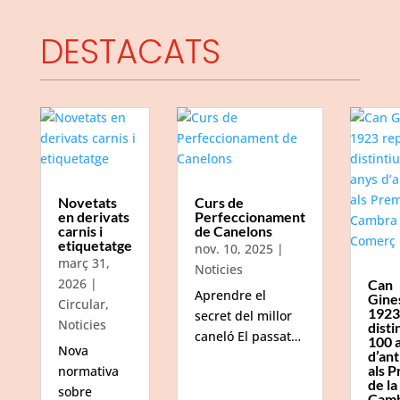
DESTACATS
Novetats
Curs de
en derivats
Perfeccionament
carnis i
de Canelons
etiquetatge
nov. 10, 2025
|
març 31,
Noticies
2026
|
Can
Aprendre el
Gine
Circular
,
1923
secret del millor
Noticies
disti
caneló El passat…
100 
Nova
d’ant
als P
normativa
de la
sobre
Camb