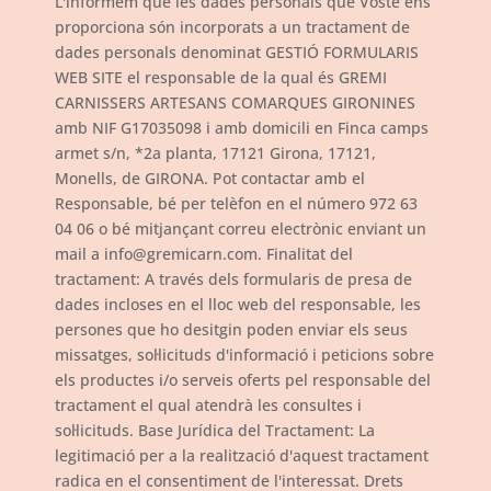
L'informem que les dades personals que Vostè ens
proporciona són incorporats a un tractament de
dades personals denominat GESTIÓ FORMULARIS
WEB SITE el responsable de la qual és GREMI
CARNISSERS ARTESANS COMARQUES GIRONINES
amb NIF G17035098 i amb domicili en Finca camps
armet s/n, *2a planta, 17121 Girona, 17121,
Monells, de GIRONA. Pot contactar amb el
Responsable, bé per telèfon en el número 972 63
04 06 o bé mitjançant correu electrònic enviant un
mail a info@gremicarn.com. Finalitat del
tractament: A través dels formularis de presa de
dades incloses en el lloc web del responsable, les
persones que ho desitgin poden enviar els seus
missatges, sol·licituds d'informació i peticions sobre
els productes i/o serveis oferts pel responsable del
tractament el qual atendrà les consultes i
sol·licituds. Base Jurídica del Tractament: La
legitimació per a la realització d'aquest tractament
radica en el consentiment de l'interessat. Drets