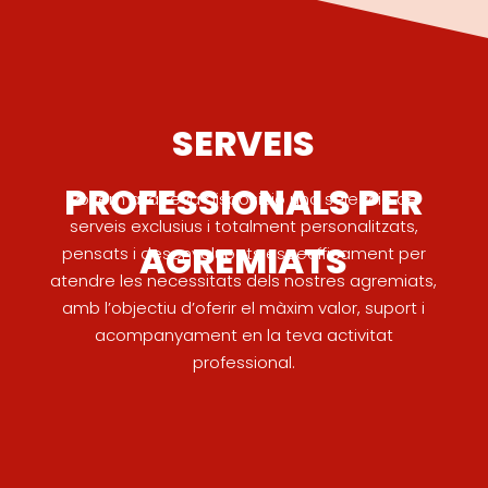
SERVEIS
PROFESSIONALS PER
Posem a la teva disposició una selecció de
serveis exclusius i totalment personalitzats,
AGREMIATS
pensats i desenvolupats específicament per
atendre les necessitats dels nostres agremiats,
amb l’objectiu d’oferir el màxim valor, suport i
acompanyament en la teva activitat
professional.