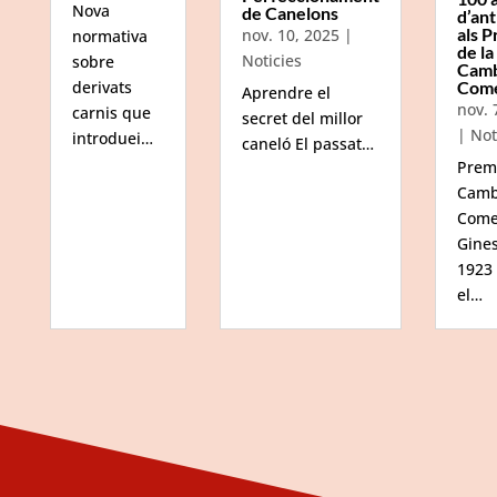
Nova
de Canelons
d’ant
als P
nov. 10, 2025
|
normativa
de la
Noticies
sobre
Camb
Com
derivats
Aprendre el
nov. 
carnis que
secret del millor
|
Not
introduei…
caneló El passat…
Prem
Camb
Come
Gine
1923
el…