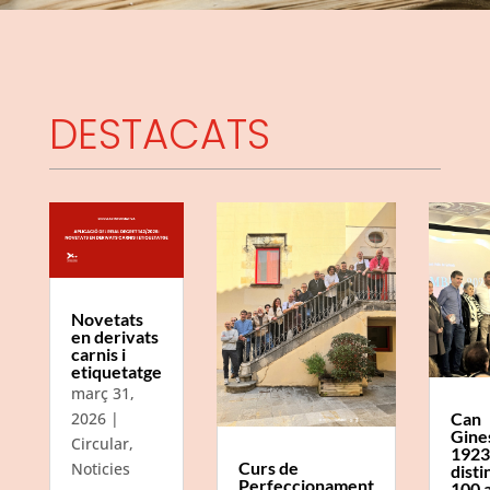
DESTACATS
Novetats
en derivats
carnis i
etiquetatge
març 31,
Can
2026
|
Gine
Circular
,
1923
Curs de
Noticies
disti
Perfeccionament
100 