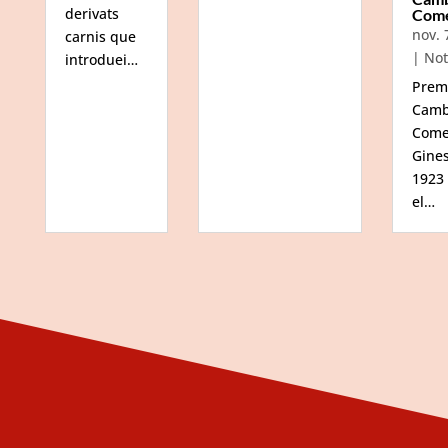
derivats
Com
nov. 
carnis que
|
Not
introduei…
Prem
Camb
Come
Gine
1923
el…