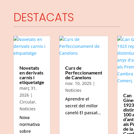
DESTACATS
Novetats
Curs de
en derivats
Perfeccionament
carnis i
de Canelons
etiquetatge
nov. 10, 2025
|
març 31,
Noticies
2026
|
Can
Aprendre el
Gine
Circular
,
1923
secret del millor
Noticies
disti
caneló El passat…
100 
Nova
d’ant
als P
normativa
de la
sobre
Camb