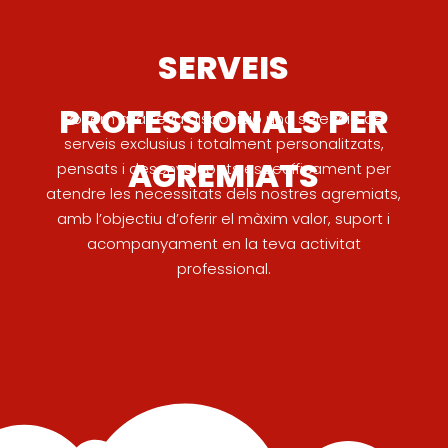
SERVEIS
PROFESSIONALS PER
Posem a la teva disposició una selecció de
serveis exclusius i totalment personalitzats,
AGREMIATS
pensats i desenvolupats específicament per
atendre les necessitats dels nostres agremiats,
amb l’objectiu d’oferir el màxim valor, suport i
acompanyament en la teva activitat
professional.