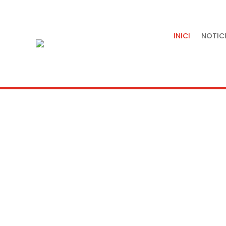
INICI
NOTICI
Tradició, artesania i quali
servei de la nostra terra.