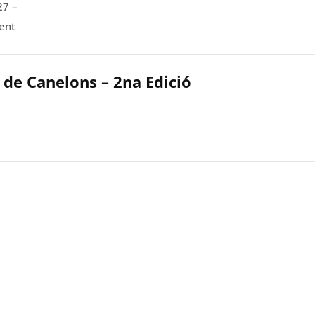
27 –
ent
 de Canelons – 2na Edició