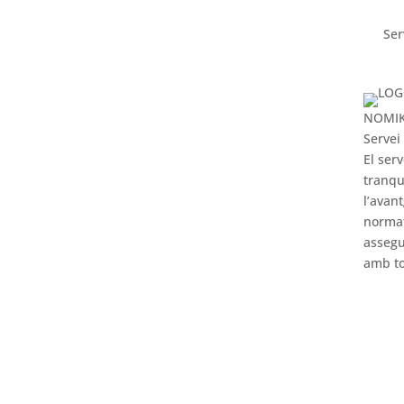
Ser
NOMI
Servei
El ser
tranqu
l’avan
norma
assegu
amb to
M