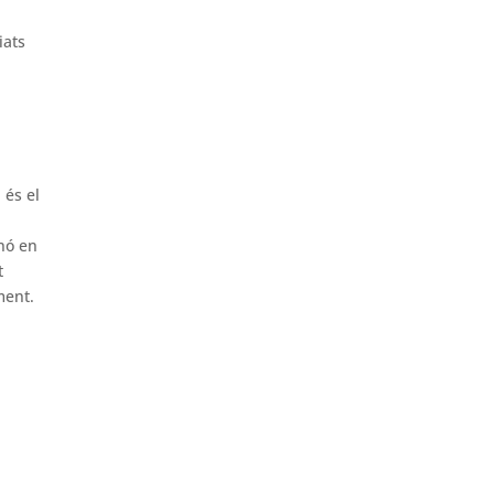
iats
 és el
inó en
t
ment.