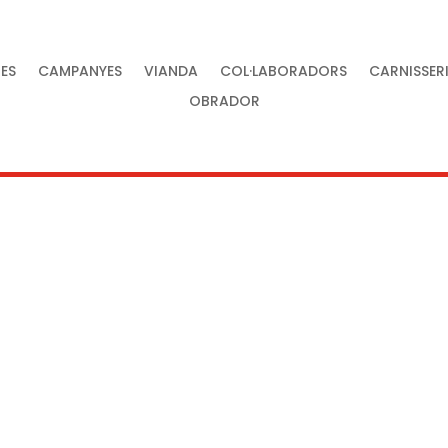
ES
CAMPANYES
VIANDA
COL·LABORADORS
CARNISSER
OBRADOR
tat al