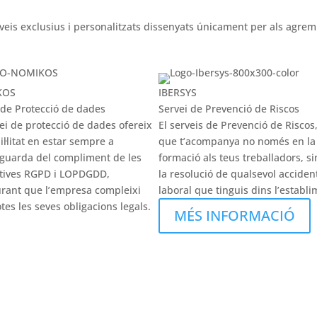
veis exclusius i personalitzats dissenyats únicament per als agrem
KOS
IBERSYS
 de Protecció de dades
Servei de Prevenció de Riscos
vei de protecció de dades ofereix
El serveis de Prevenció de Riscos,
il·litat en estar sempre a
que t’acompanya no només en la
tguarda del compliment de les
formació als teus treballadors, s
tives RGPD i LOPDGDD,
la resolució de qualsevol acciden
rant que l’empresa compleixi
laboral que tinguis dins l’establi
tes les seves obligacions legals.
MÉS INFORMACIÓ
ÉS INFORMACIÓ