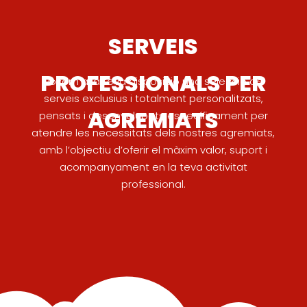
SERVEIS
PROFESSIONALS PER
Posem a la teva disposició una selecció de
serveis exclusius i totalment personalitzats,
AGREMIATS
pensats i desenvolupats específicament per
atendre les necessitats dels nostres agremiats,
amb l’objectiu d’oferir el màxim valor, suport i
acompanyament en la teva activitat
professional.