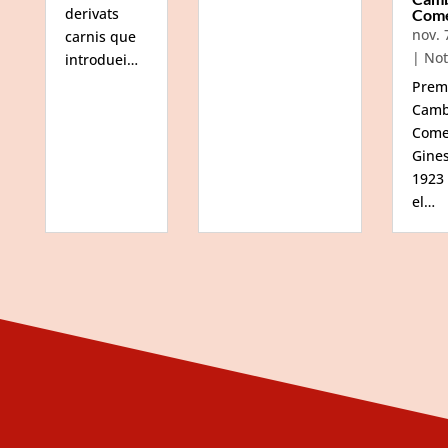
derivats
Com
nov. 
carnis que
|
Not
introduei…
Prem
Camb
Come
Gine
1923
el…