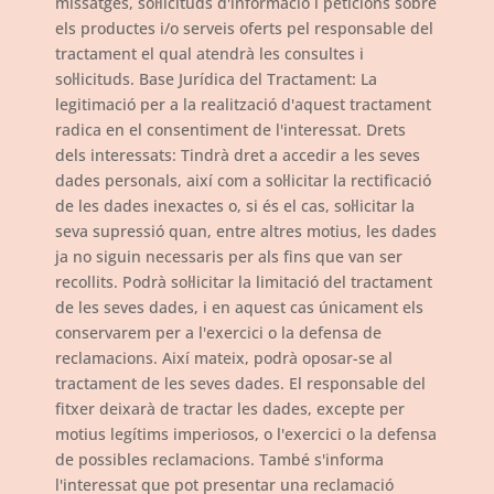
missatges, sol·licituds d'informació i peticions sobre
els productes i/o serveis oferts pel responsable del
tractament el qual atendrà les consultes i
sol·licituds. Base Jurídica del Tractament: La
legitimació per a la realització d'aquest tractament
radica en el consentiment de l'interessat. Drets
dels interessats: Tindrà dret a accedir a les seves
dades personals, així com a sol·licitar la rectificació
de les dades inexactes o, si és el cas, sol·licitar la
seva supressió quan, entre altres motius, les dades
ja no siguin necessaris per als fins que van ser
recollits. Podrà sol·licitar la limitació del tractament
de les seves dades, i en aquest cas únicament els
conservarem per a l'exercici o la defensa de
reclamacions. Així mateix, podrà oposar-se al
tractament de les seves dades. El responsable del
fitxer deixarà de tractar les dades, excepte per
motius legítims imperiosos, o l'exercici o la defensa
de possibles reclamacions. També s'informa
l'interessat que pot presentar una reclamació