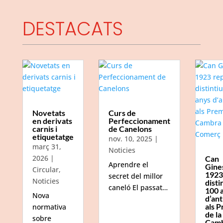
DESTACATS
Novetats
Curs de
en derivats
Perfeccionament
carnis i
de Canelons
etiquetatge
nov. 10, 2025
|
març 31,
Noticies
2026
|
Can
Aprendre el
Gine
Circular
,
1923
secret del millor
Noticies
disti
caneló El passat…
100 
Nova
d’ant
als P
normativa
de la
sobre
Camb