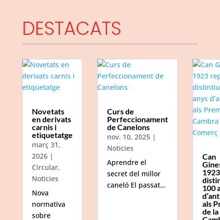
DESTACATS
Novetats
Curs de
en derivats
Perfeccionament
carnis i
de Canelons
etiquetatge
nov. 10, 2025
|
març 31,
Noticies
2026
|
Can
Aprendre el
Gine
Circular
,
1923
secret del millor
Noticies
disti
caneló El passat…
100 
Nova
d’ant
als P
normativa
de la
sobre
Camb