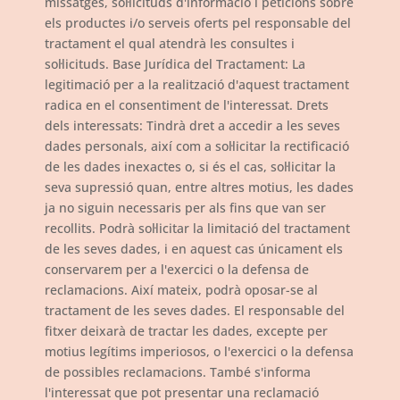
missatges, sol·licituds d'informació i peticions sobre
els productes i/o serveis oferts pel responsable del
tractament el qual atendrà les consultes i
sol·licituds. Base Jurídica del Tractament: La
legitimació per a la realització d'aquest tractament
radica en el consentiment de l'interessat. Drets
dels interessats: Tindrà dret a accedir a les seves
dades personals, així com a sol·licitar la rectificació
de les dades inexactes o, si és el cas, sol·licitar la
seva supressió quan, entre altres motius, les dades
ja no siguin necessaris per als fins que van ser
recollits. Podrà sol·licitar la limitació del tractament
de les seves dades, i en aquest cas únicament els
conservarem per a l'exercici o la defensa de
reclamacions. Així mateix, podrà oposar-se al
tractament de les seves dades. El responsable del
fitxer deixarà de tractar les dades, excepte per
motius legítims imperiosos, o l'exercici o la defensa
de possibles reclamacions. També s'informa
l'interessat que pot presentar una reclamació