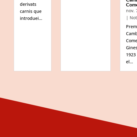
derivats
Com
nov. 
carnis que
|
Not
introduei…
Prem
Camb
Come
Gine
1923
el…