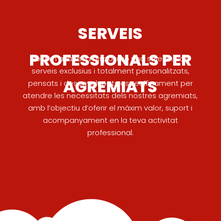
SERVEIS
PROFESSIONALS PER
Posem a la teva disposició una selecció de
serveis exclusius i totalment personalitzats,
AGREMIATS
pensats i desenvolupats específicament per
atendre les necessitats dels nostres agremiats,
amb l’objectiu d’oferir el màxim valor, suport i
acompanyament en la teva activitat
professional.