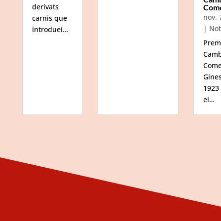
derivats
Com
nov. 
carnis que
|
Not
introduei…
Prem
Camb
Come
Gine
1923
el…