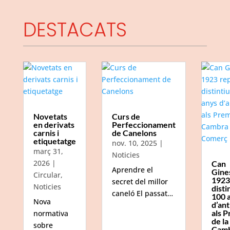
DESTACATS
Novetats
Curs de
en derivats
Perfeccionament
carnis i
de Canelons
etiquetatge
nov. 10, 2025
|
març 31,
Noticies
2026
|
Can
Aprendre el
Gine
Circular
,
1923
secret del millor
Noticies
disti
caneló El passat…
100 
Nova
d’ant
als P
normativa
de la
sobre
Camb