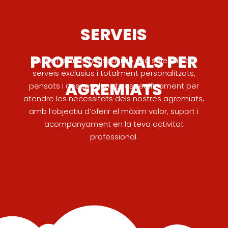
SERVEIS
PROFESSIONALS PER
Posem a la teva disposició una selecció de
serveis exclusius i totalment personalitzats,
AGREMIATS
pensats i desenvolupats específicament per
atendre les necessitats dels nostres agremiats,
amb l’objectiu d’oferir el màxim valor, suport i
acompanyament en la teva activitat
professional.