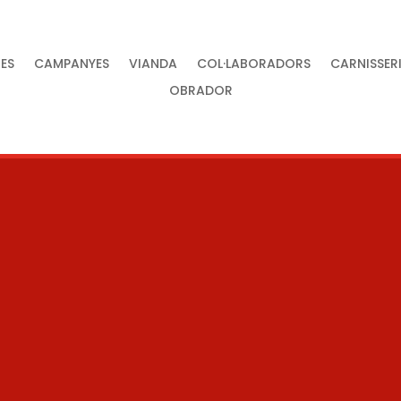
ES
CAMPANYES
VIANDA
COL·LABORADORS
CARNISSER
OBRADOR