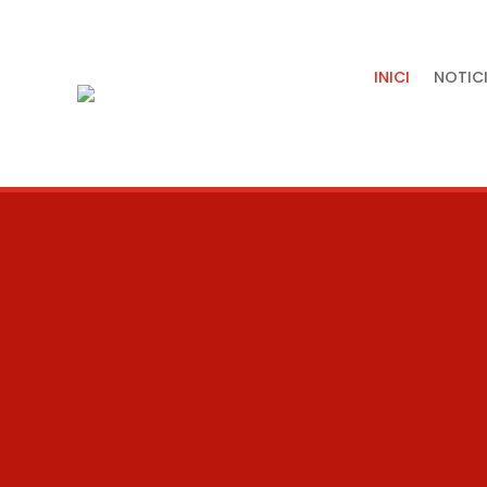
INICI
NOTICI
Tradició,
artesania i