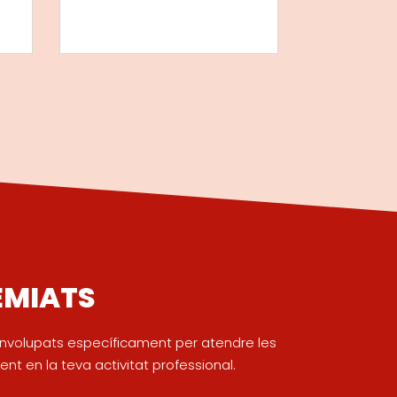
EMIATS
senvolupats específicament per atendre les
nt en la teva activitat professional.