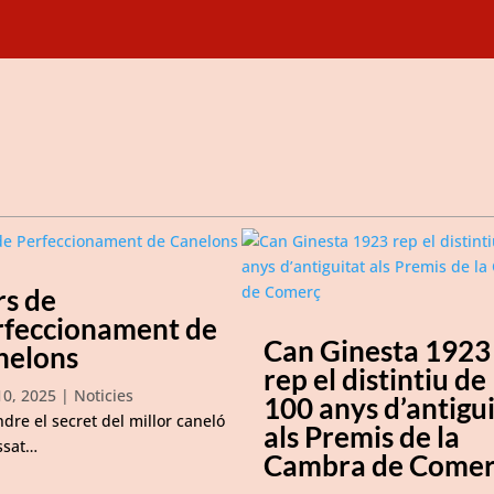
rs de
rfeccionament de
Can Ginesta 1923
nelons
rep el distintiu de
10, 2025
|
Noticies
100 anys d’antigu
dre el secret del millor caneló
als Premis de la
ssat…
Cambra de Come