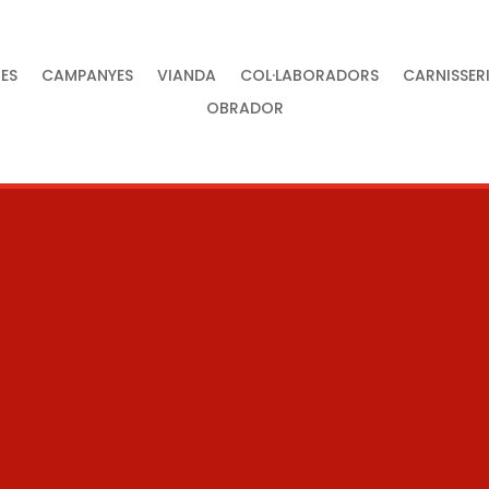
ES
CAMPANYES
VIANDA
COL·LABORADORS
CARNISSER
OBRADOR