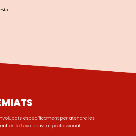
esta
EMIATS
senvolupats específicament per atendre les
nt en la teva activitat professional.