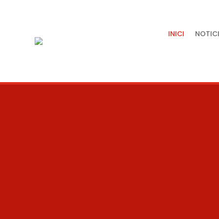
INICI
NOTICI
Tradició,
artesania i