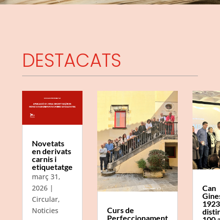
DESTACATS
Novetats
en derivats
carnis i
etiquetatge
març 31,
Can
2026
|
Gine
Circular
,
1923
Curs de
Noticies
disti
Perfeccionament
100 