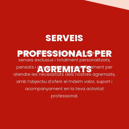
SERVEIS
PROFESSIONALS PER
Posem a la teva disposició una selecció de
serveis exclusius i totalment personalitzats,
AGREMIATS
pensats i desenvolupats específicament per
atendre les necessitats dels nostres agremiats,
amb l’objectiu d’oferir el màxim valor, suport i
acompanyament en la teva activitat
professional.