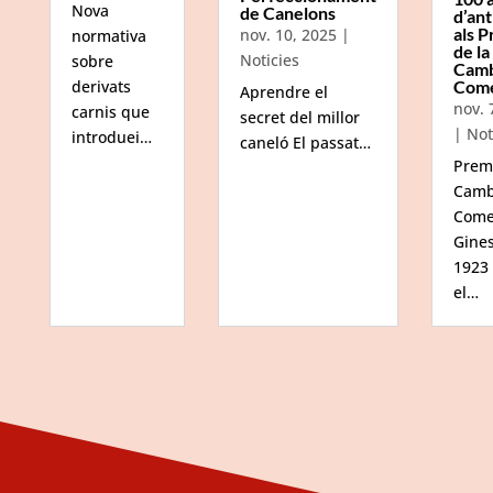
Nova
de Canelons
d’ant
als P
nov. 10, 2025
|
normativa
de la
Noticies
sobre
Camb
Com
derivats
Aprendre el
nov. 
carnis que
secret del millor
|
Not
introduei…
caneló El passat…
Prem
Camb
Come
Gine
1923
el…