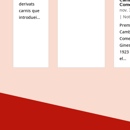
derivats
Com
nov. 
carnis que
|
Not
introduei…
Prem
Camb
Come
Gine
1923
el…