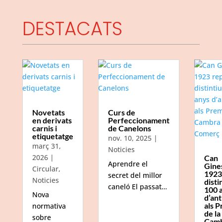
DESTACATS
Novetats
Curs de
en derivats
Perfeccionament
carnis i
de Canelons
etiquetatge
nov. 10, 2025
|
març 31,
Noticies
2026
|
Can
Aprendre el
Gine
Circular
,
1923
secret del millor
Noticies
disti
caneló El passat…
100 
Nova
d’ant
als P
normativa
de la
sobre
Camb