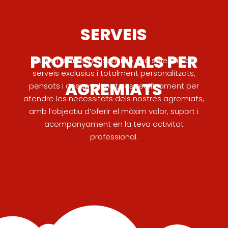
SERVEIS
PROFESSIONALS PER
Posem a la teva disposició una selecció de
serveis exclusius i totalment personalitzats,
AGREMIATS
pensats i desenvolupats específicament per
atendre les necessitats dels nostres agremiats,
amb l’objectiu d’oferir el màxim valor, suport i
acompanyament en la teva activitat
professional.