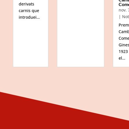
derivats
Com
nov. 
carnis que
|
Not
introduei…
Prem
Camb
Come
Gine
1923
el…