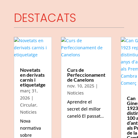
DESTACATS
Novetats
Curs de
en derivats
Perfeccionament
carnis i
de Canelons
etiquetatge
nov. 10, 2025
|
març 31,
Noticies
2026
|
Can
Aprendre el
Gine
Circular
,
1923
secret del millor
Noticies
disti
caneló El passat…
100 
Nova
d’ant
als P
normativa
de la
sobre
Camb