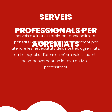
SERVEIS
PROFESSIONALS PER
Posem a la teva disposició una selecció de
serveis exclusius i totalment personalitzats,
AGREMIATS
pensats i desenvolupats específicament per
atendre les necessitats dels nostres agremiats,
amb l’objectiu d’oferir el màxim valor, suport i
acompanyament en la teva activitat
professional.