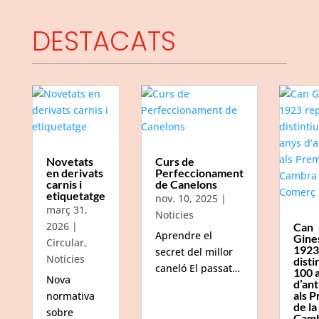
DESTACATS
Novetats
Curs de
en derivats
Perfeccionament
carnis i
de Canelons
etiquetatge
nov. 10, 2025
|
març 31,
Noticies
2026
|
Can
Aprendre el
Gine
Circular
,
1923
secret del millor
Noticies
disti
caneló El passat…
100 
Nova
d’ant
als P
normativa
de la
sobre
Camb