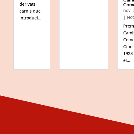
derivats
Com
nov. 
carnis que
|
Not
introduei…
Prem
Camb
Come
Gine
1923
el…