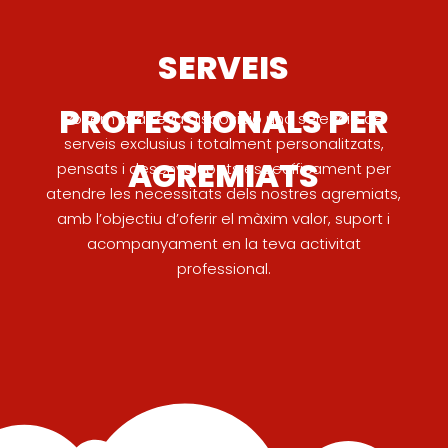
SERVEIS
PROFESSIONALS PER
Posem a la teva disposició una selecció de
serveis exclusius i totalment personalitzats,
AGREMIATS
pensats i desenvolupats específicament per
atendre les necessitats dels nostres agremiats,
amb l’objectiu d’oferir el màxim valor, suport i
acompanyament en la teva activitat
professional.