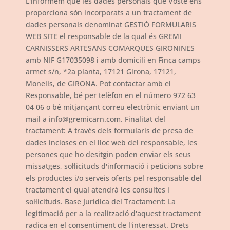
L'informem que les dades personals que Vostè ens
proporciona són incorporats a un tractament de
dades personals denominat GESTIÓ FORMULARIS
WEB SITE el responsable de la qual és GREMI
CARNISSERS ARTESANS COMARQUES GIRONINES
amb NIF G17035098 i amb domicili en Finca camps
armet s/n, *2a planta, 17121 Girona, 17121,
Monells, de GIRONA. Pot contactar amb el
Responsable, bé per telèfon en el número 972 63
04 06 o bé mitjançant correu electrònic enviant un
mail a info@gremicarn.com. Finalitat del
tractament: A través dels formularis de presa de
dades incloses en el lloc web del responsable, les
persones que ho desitgin poden enviar els seus
missatges, sol·licituds d'informació i peticions sobre
els productes i/o serveis oferts pel responsable del
tractament el qual atendrà les consultes i
sol·licituds. Base Jurídica del Tractament: La
legitimació per a la realització d'aquest tractament
radica en el consentiment de l'interessat. Drets