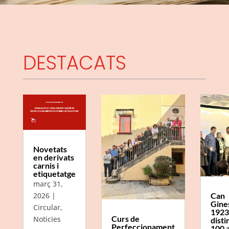
DESTACATS
Novetats
en derivats
carnis i
etiquetatge
març 31,
Can
2026
|
Gine
Circular
,
1923
Curs de
Noticies
disti
Perfeccionament
100 