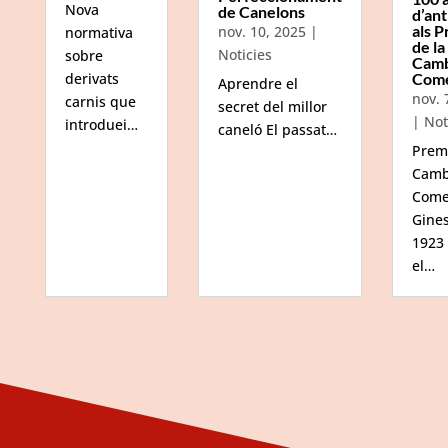
Nova
de Canelons
d’ant
als P
nov. 10, 2025
|
normativa
de la
Noticies
sobre
Camb
Com
derivats
Aprendre el
nov. 
carnis que
secret del millor
|
Not
introduei…
caneló El passat…
Prem
Camb
Come
Gine
1923
el…