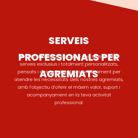
SERVEIS
PROFESSIONALS PER
Posem a la teva disposició una selecció de
serveis exclusius i totalment personalitzats,
AGREMIATS
pensats i desenvolupats específicament per
atendre les necessitats dels nostres agremiats,
amb l’objectiu d’oferir el màxim valor, suport i
acompanyament en la teva activitat
professional.