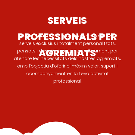
SERVEIS
PROFESSIONALS PER
Posem a la teva disposició una selecció de
serveis exclusius i totalment personalitzats,
AGREMIATS
pensats i desenvolupats específicament per
atendre les necessitats dels nostres agremiats,
amb l’objectiu d’oferir el màxim valor, suport i
acompanyament en la teva activitat
professional.