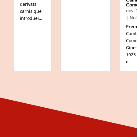
derivats
Com
nov. 
carnis que
|
Not
introduei…
Prem
Camb
Come
Gine
1923
el…