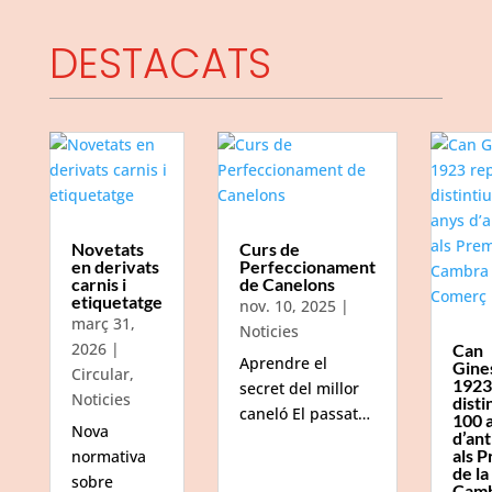
DESTACATS
Novetats
Curs de
en derivats
Perfeccionament
carnis i
de Canelons
etiquetatge
nov. 10, 2025
|
març 31,
Noticies
2026
|
Can
Aprendre el
Gine
Circular
,
1923
secret del millor
Noticies
disti
caneló El passat…
100 
Nova
d’ant
als P
normativa
de la
sobre
Camb