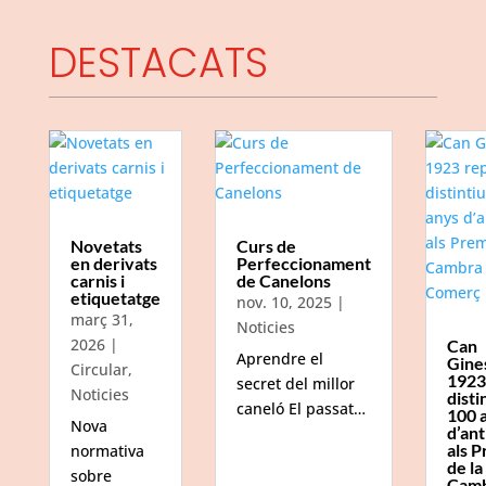
DESTACATS
Novetats
Curs de
en derivats
Perfeccionament
carnis i
de Canelons
etiquetatge
nov. 10, 2025
|
març 31,
Noticies
2026
|
Can
Aprendre el
Gine
Circular
,
1923
secret del millor
Noticies
disti
caneló El passat…
100 
Nova
d’ant
als P
normativa
de la
sobre
Camb