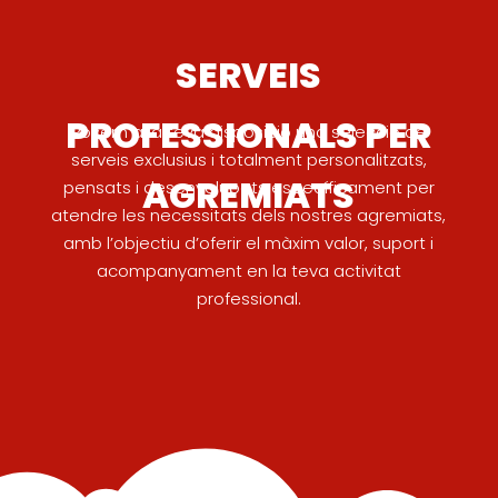
SERVEIS
PROFESSIONALS PER
Posem a la teva disposició una selecció de
serveis exclusius i totalment personalitzats,
AGREMIATS
pensats i desenvolupats específicament per
atendre les necessitats dels nostres agremiats,
amb l’objectiu d’oferir el màxim valor, suport i
acompanyament en la teva activitat
professional.