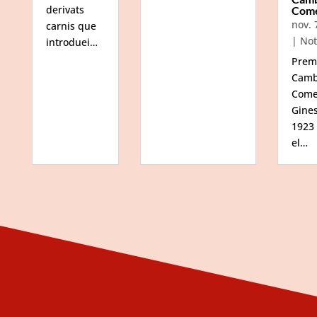
derivats
Com
nov. 
carnis que
|
Not
introduei…
Prem
Camb
Come
Gine
1923
el…