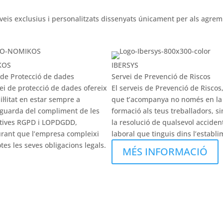
veis exclusius i personalitzats dissenyats únicament per als agrem
KOS
IBERSYS
 de Protecció de dades
Servei de Prevenció de Riscos
vei de protecció de dades ofereix
El serveis de Prevenció de Riscos,
il·litat en estar sempre a
que t’acompanya no només en la
tguarda del compliment de les
formació als teus treballadors, s
tives RGPD i LOPDGDD,
la resolució de qualsevol acciden
rant que l’empresa compleixi
laboral que tinguis dins l’establi
tes les seves obligacions legals.
MÉS INFORMACIÓ
ÉS INFORMACIÓ