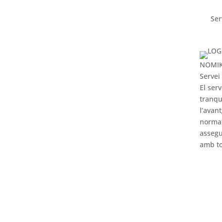
Ser
NOMI
Servei
El ser
tranqu
l’avan
norma
assegu
amb to
M