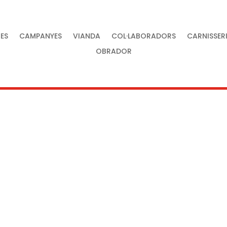
ES
CAMPANYES
VIANDA
COL·LABORADORS
CARNISSER
OBRADOR
tat al