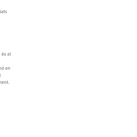
iats
 és el
inó en
t
ment.