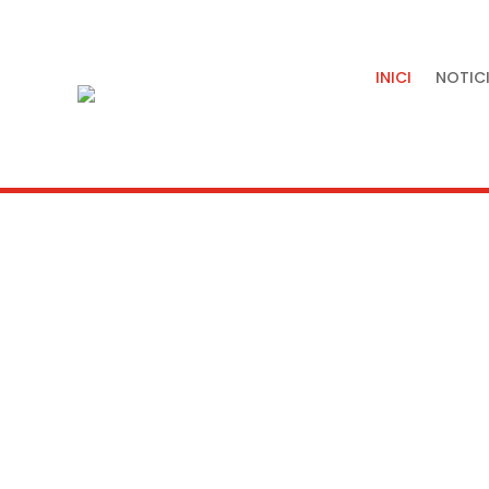
INICI
NOTICI
Tradició, artesania i quali
servei de la nostra terra.