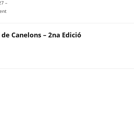
27 –
ent
 de Canelons – 2na Edició