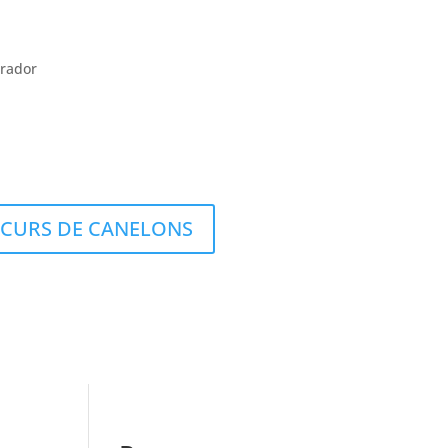
rador
CURS DE CANELONS
s
Vianda
Col·laboradors
Carnisseries
eptes
Obrador