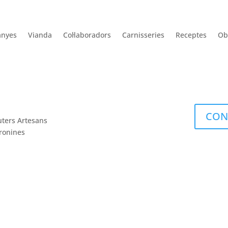
nyes
Vianda
Col·laboradors
Carnisseries
Receptes
Ob
CON
uters Artesans
ronines
Inici
Noticies
Campanye
Rec