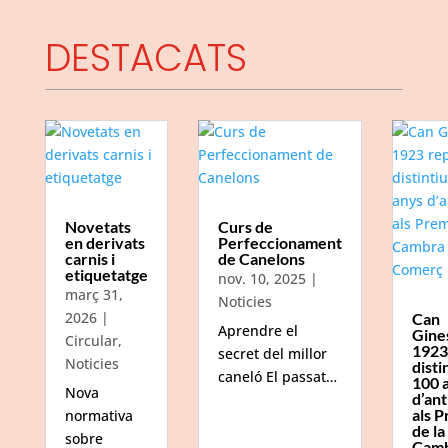
DESTACATS
Novetats
Curs de
en derivats
Perfeccionament
carnis i
de Canelons
etiquetatge
nov. 10, 2025
|
març 31,
Noticies
2026
|
Can
Aprendre el
Gine
Circular
,
1923
secret del millor
Noticies
disti
caneló El passat…
100 
Nova
d’ant
als P
normativa
de la
sobre
Camb