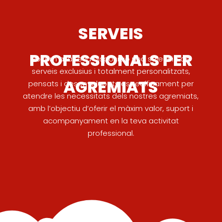
SERVEIS
PROFESSIONALS PER
Posem a la teva disposició una selecció de
serveis exclusius i totalment personalitzats,
AGREMIATS
pensats i desenvolupats específicament per
atendre les necessitats dels nostres agremiats,
amb l’objectiu d’oferir el màxim valor, suport i
acompanyament en la teva activitat
professional.