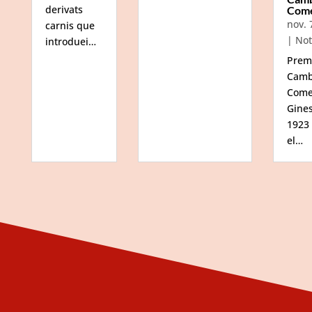
derivats
Com
nov. 
carnis que
|
Not
introduei…
Prem
Camb
Come
Gine
1923
el…