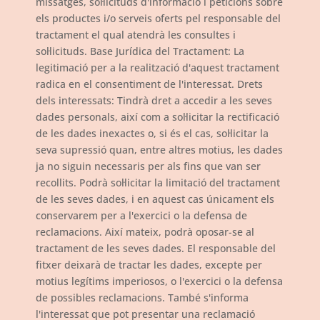
missatges, sol·licituds d'informació i peticions sobre
els productes i/o serveis oferts pel responsable del
tractament el qual atendrà les consultes i
sol·licituds. Base Jurídica del Tractament: La
legitimació per a la realització d'aquest tractament
radica en el consentiment de l'interessat. Drets
dels interessats: Tindrà dret a accedir a les seves
dades personals, així com a sol·licitar la rectificació
de les dades inexactes o, si és el cas, sol·licitar la
seva supressió quan, entre altres motius, les dades
ja no siguin necessaris per als fins que van ser
recollits. Podrà sol·licitar la limitació del tractament
de les seves dades, i en aquest cas únicament els
conservarem per a l'exercici o la defensa de
reclamacions. Així mateix, podrà oposar-se al
tractament de les seves dades. El responsable del
fitxer deixarà de tractar les dades, excepte per
motius legítims imperiosos, o l'exercici o la defensa
de possibles reclamacions. També s'informa
l'interessat que pot presentar una reclamació