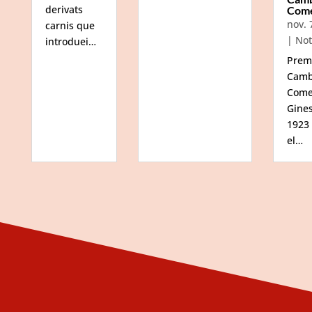
derivats
Com
nov. 
carnis que
|
Not
introduei…
Prem
Camb
Come
Gine
1923
el…