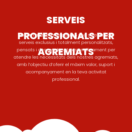
SERVEIS
PROFESSIONALS PER
Posem a la teva disposició una selecció de
serveis exclusius i totalment personalitzats,
AGREMIATS
pensats i desenvolupats específicament per
atendre les necessitats dels nostres agremiats,
amb l’objectiu d’oferir el màxim valor, suport i
acompanyament en la teva activitat
professional.