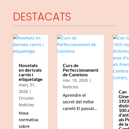
DESTACATS
Novetats
Curs de
en derivats
Perfeccionament
carnis i
de Canelons
etiquetatge
nov. 10, 2025
|
març 31,
Noticies
2026
|
Can
Aprendre el
Gine
Circular
,
1923
secret del millor
Noticies
disti
caneló El passat…
100 
Nova
d’ant
als P
normativa
de la
sobre
Camb