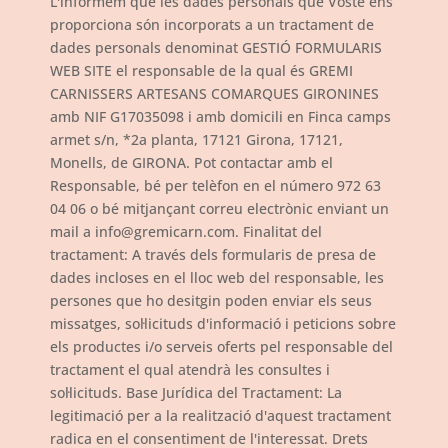
L'informem que les dades personals que Vostè ens
proporciona són incorporats a un tractament de
dades personals denominat GESTIÓ FORMULARIS
WEB SITE el responsable de la qual és GREMI
CARNISSERS ARTESANS COMARQUES GIRONINES
amb NIF G17035098 i amb domicili en Finca camps
armet s/n, *2a planta, 17121 Girona, 17121,
Monells, de GIRONA. Pot contactar amb el
Responsable, bé per telèfon en el número 972 63
04 06 o bé mitjançant correu electrònic enviant un
mail a info@gremicarn.com. Finalitat del
tractament: A través dels formularis de presa de
dades incloses en el lloc web del responsable, les
persones que ho desitgin poden enviar els seus
missatges, sol·licituds d'informació i peticions sobre
els productes i/o serveis oferts pel responsable del
tractament el qual atendrà les consultes i
sol·licituds. Base Jurídica del Tractament: La
legitimació per a la realització d'aquest tractament
radica en el consentiment de l'interessat. Drets