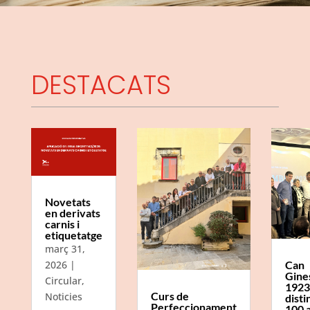
DESTACATS
Novetats
en derivats
carnis i
etiquetatge
març 31,
Can
2026
|
Gine
Circular
,
1923
Curs de
Noticies
disti
Perfeccionament
100 