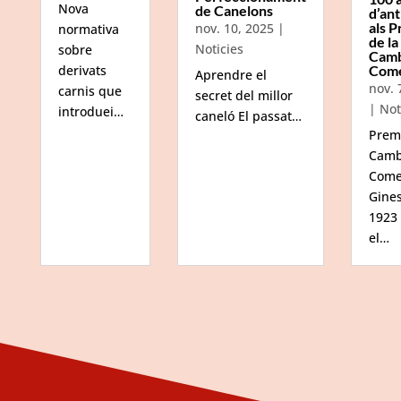
Nova
de Canelons
d’ant
als P
nov. 10, 2025
|
normativa
de la
Noticies
sobre
Camb
Com
derivats
Aprendre el
nov. 
carnis que
secret del millor
|
Not
introduei…
caneló El passat…
Prem
Camb
Come
Gine
1923
el…