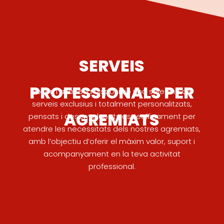
SERVEIS
PROFESSIONALS PER
Posem a la teva disposició una selecció de
serveis exclusius i totalment personalitzats,
AGREMIATS
pensats i desenvolupats específicament per
atendre les necessitats dels nostres agremiats,
amb l’objectiu d’oferir el màxim valor, suport i
acompanyament en la teva activitat
professional.