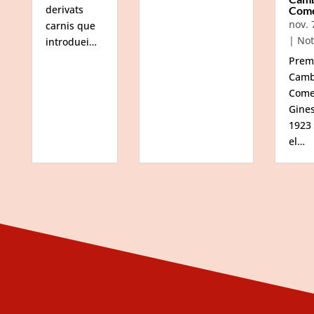
derivats
Com
nov. 
carnis que
|
Not
introduei…
Prem
Camb
Come
Gine
1923
el…