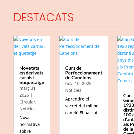
DESTACATS
Novetats
Curs de
en derivats
Perfeccionament
carnis i
de Canelons
etiquetatge
nov. 10, 2025
|
març 31,
Noticies
2026
|
Can
Aprendre el
Gine
Circular
,
1923
secret del millor
Noticies
disti
caneló El passat…
100 
Nova
d’ant
als P
normativa
de la
sobre
Camb