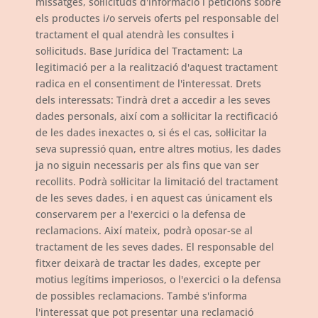
missatges, sol·licituds d'informació i peticions sobre
els productes i/o serveis oferts pel responsable del
tractament el qual atendrà les consultes i
sol·licituds. Base Jurídica del Tractament: La
legitimació per a la realització d'aquest tractament
radica en el consentiment de l'interessat. Drets
dels interessats: Tindrà dret a accedir a les seves
dades personals, així com a sol·licitar la rectificació
de les dades inexactes o, si és el cas, sol·licitar la
seva supressió quan, entre altres motius, les dades
ja no siguin necessaris per als fins que van ser
recollits. Podrà sol·licitar la limitació del tractament
de les seves dades, i en aquest cas únicament els
conservarem per a l'exercici o la defensa de
reclamacions. Així mateix, podrà oposar-se al
tractament de les seves dades. El responsable del
fitxer deixarà de tractar les dades, excepte per
motius legítims imperiosos, o l'exercici o la defensa
de possibles reclamacions. També s'informa
l'interessat que pot presentar una reclamació