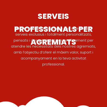
SERVEIS
PROFESSIONALS PER
Posem a la teva disposició una selecció de
serveis exclusius i totalment personalitzats,
AGREMIATS
pensats i desenvolupats específicament per
atendre les necessitats dels nostres agremiats,
amb l’objectiu d’oferir el màxim valor, suport i
acompanyament en la teva activitat
professional.