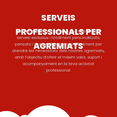
SERVEIS
PROFESSIONALS PER
Posem a la teva disposició una selecció de
serveis exclusius i totalment personalitzats,
AGREMIATS
pensats i desenvolupats específicament per
atendre les necessitats dels nostres agremiats,
amb l’objectiu d’oferir el màxim valor, suport i
acompanyament en la teva activitat
professional.