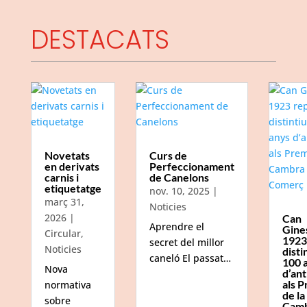
DESTACATS
Novetats
Curs de
en derivats
Perfeccionament
carnis i
de Canelons
etiquetatge
nov. 10, 2025
|
març 31,
Noticies
2026
|
Can
Aprendre el
Gine
Circular
,
1923
secret del millor
Noticies
disti
caneló El passat…
100 
Nova
d’ant
als P
normativa
de la
sobre
Camb