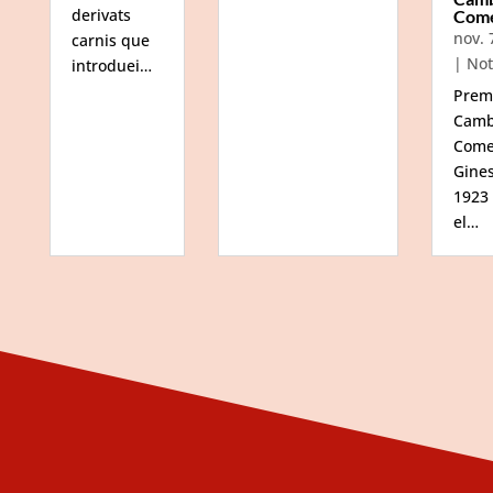
derivats
Com
nov. 
carnis que
|
Not
introduei…
Prem
Camb
Come
Gine
1923
el…