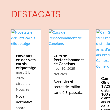
DESTACATS
Novetats
Curs de
en derivats
Perfeccionament
carnis i
de Canelons
etiquetatge
nov. 10, 2025
|
març 31,
Noticies
2026
|
Can
Aprendre el
Gine
Circular
,
1923
secret del millor
Noticies
disti
caneló El passat…
100 
Nova
d’ant
als P
normativa
de la
sobre
Camb