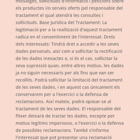
missatges, sol·licituds d'informació i peticions sobre
els productes i/o serveis oferts pel responsable del
tractament el qual atendrà les consultes i
sol·licituds. Base Jurídica del Tractament: La
legitimació per a la realització d'aquest tractament
radica en el consentiment de l'interessat. Drets
dels interessats: Tindrà dret a accedir a les seves
dades personals, així com a sol·licitar la rectificació
de les dades inexactes o, si és el cas, sol·licitar la
seva supressió quan, entre altres motius, les dades
ja no siguin necessaris per als fins que van ser
recollits. Podrà sol·licitar la limitació del tractament
de les seves dades, i en aquest cas únicament els
conservarem per a l'exercici o la defensa de
reclamacions. Així mateix, podrà oposar-se al
tractament de les seves dades. El responsable del
fitxer deixarà de tractar les dades, excepte per
motius legítims imperiosos, o l'exercici o la defensa
de possibles reclamacions. També s'informa
l'interessat que pot presentar una reclamació