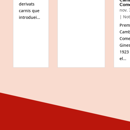
derivats
Com
nov. 
carnis que
|
Not
introduei…
Prem
Camb
Come
Gine
1923
el…