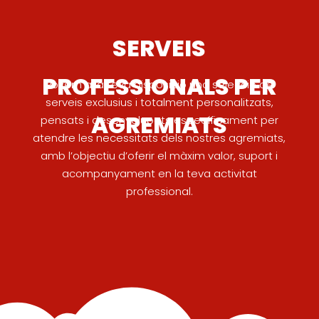
SERVEIS
PROFESSIONALS PER
Posem a la teva disposició una selecció de
serveis exclusius i totalment personalitzats,
AGREMIATS
pensats i desenvolupats específicament per
atendre les necessitats dels nostres agremiats,
amb l’objectiu d’oferir el màxim valor, suport i
acompanyament en la teva activitat
professional.