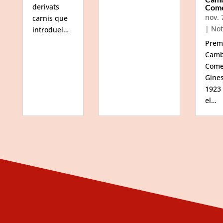
derivats
Com
nov. 
carnis que
|
Not
introduei…
Prem
Camb
Come
Gine
1923
el…