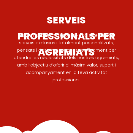
SERVEIS
PROFESSIONALS PER
Posem a la teva disposició una selecció de
serveis exclusius i totalment personalitzats,
AGREMIATS
pensats i desenvolupats específicament per
atendre les necessitats dels nostres agremiats,
amb l’objectiu d’oferir el màxim valor, suport i
acompanyament en la teva activitat
professional.