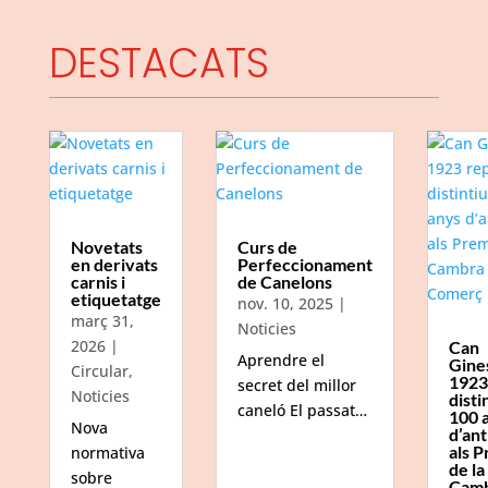
DESTACATS
Novetats
Curs de
en derivats
Perfeccionament
carnis i
de Canelons
etiquetatge
nov. 10, 2025
|
març 31,
Noticies
2026
|
Can
Aprendre el
Gine
Circular
,
1923
secret del millor
Noticies
disti
caneló El passat…
100 
Nova
d’ant
als P
normativa
de la
sobre
Camb