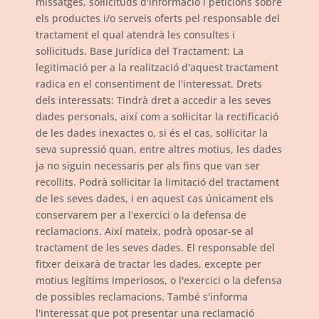
missatges, sol·licituds d'informació i peticions sobre
els productes i/o serveis oferts pel responsable del
tractament el qual atendrà les consultes i
sol·licituds. Base Jurídica del Tractament: La
legitimació per a la realització d'aquest tractament
radica en el consentiment de l'interessat. Drets
dels interessats: Tindrà dret a accedir a les seves
dades personals, així com a sol·licitar la rectificació
de les dades inexactes o, si és el cas, sol·licitar la
seva supressió quan, entre altres motius, les dades
ja no siguin necessaris per als fins que van ser
recollits. Podrà sol·licitar la limitació del tractament
de les seves dades, i en aquest cas únicament els
conservarem per a l'exercici o la defensa de
reclamacions. Així mateix, podrà oposar-se al
tractament de les seves dades. El responsable del
fitxer deixarà de tractar les dades, excepte per
motius legítims imperiosos, o l'exercici o la defensa
de possibles reclamacions. També s'informa
l'interessat que pot presentar una reclamació