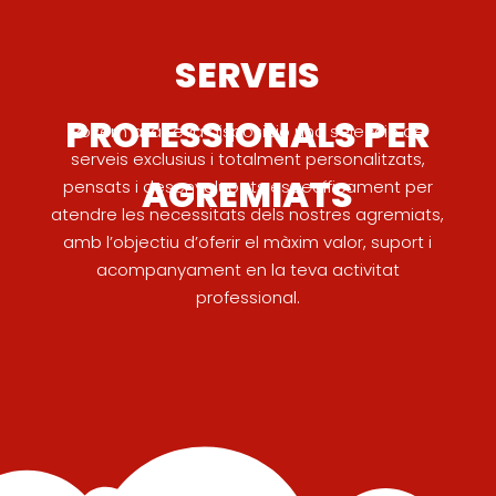
SERVEIS
PROFESSIONALS PER
Posem a la teva disposició una selecció de
serveis exclusius i totalment personalitzats,
AGREMIATS
pensats i desenvolupats específicament per
atendre les necessitats dels nostres agremiats,
amb l’objectiu d’oferir el màxim valor, suport i
acompanyament en la teva activitat
professional.