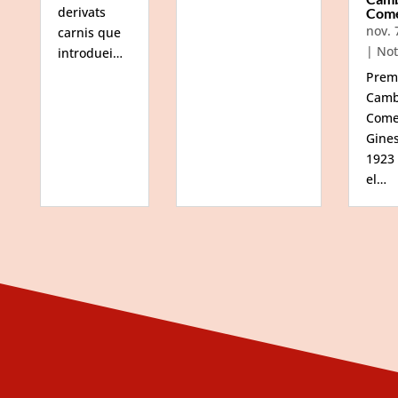
derivats
Com
nov. 
carnis que
|
Not
introduei…
Prem
Camb
Come
Gine
1923
el…