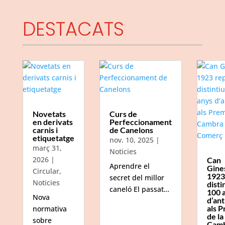
DESTACATS
Novetats
Curs de
en derivats
Perfeccionament
carnis i
de Canelons
etiquetatge
nov. 10, 2025
|
març 31,
Noticies
2026
|
Can
Aprendre el
Gine
Circular
,
1923
secret del millor
Noticies
disti
caneló El passat…
100 
Nova
d’ant
als P
normativa
de la
sobre
Camb