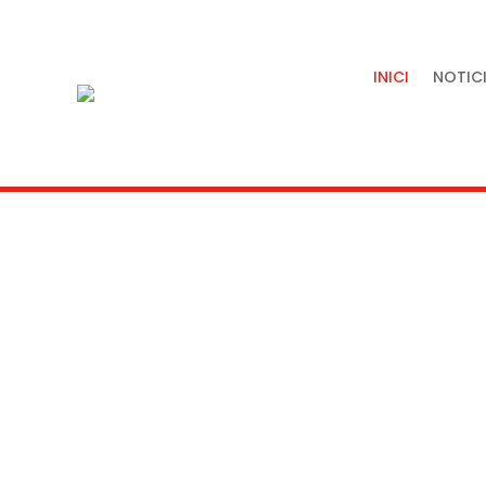
INICI
NOTICI
Tradició, artesania i quali
servei de la nostra terra.