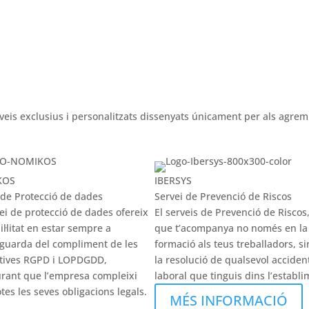
veis exclusius i personalitzats dissenyats únicament per als agrem
KOS
IBERSYS
 de Protecció de dades
Servei de Prevenció de Riscos
vei de protecció de dades ofereix
El serveis de Prevenció de Riscos,
il·litat en estar sempre a
que t’acompanya no només en la
tguarda del compliment de les
formació als teus treballadors, s
tives RGPD i LOPDGDD,
la resolució de qualsevol acciden
rant que l’empresa compleixi
laboral que tinguis dins l’establi
tes les seves obligacions legals.
MÉS INFORMACIÓ