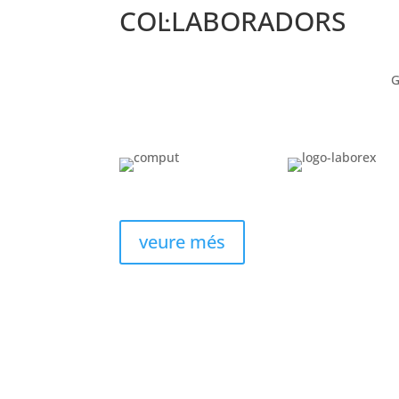
COL·LABORADORS
G
veure més