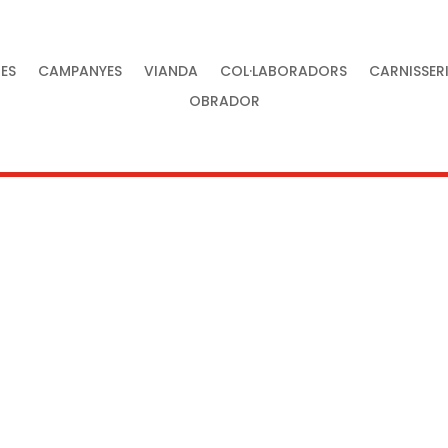
ES
CAMPANYES
VIANDA
COL·LABORADORS
CARNISSER
OBRADOR
tat al