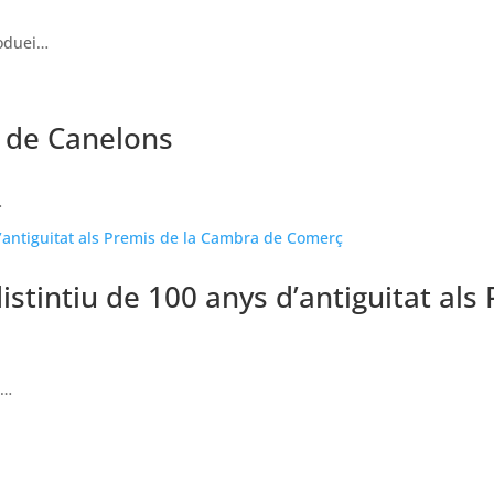
roduei…
 de Canelons
…
istintiu de 100 anys d’antiguitat al
l…