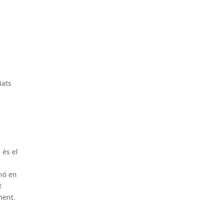
iats
 és el
inó en
t
ment.