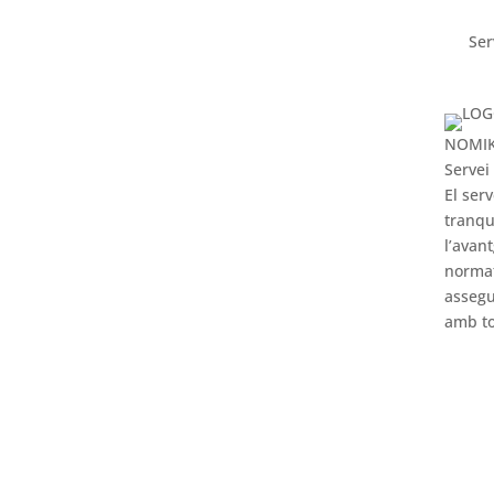
Ser
NOMI
Servei
El ser
tranqu
l’avan
norma
assegu
amb to
M