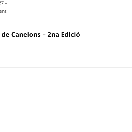
27 –
ent
 de Canelons – 2na Edició