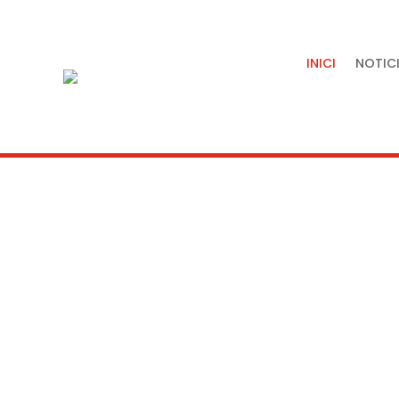
INICI
NOTICI
Tradició, artesania i quali
servei de la nostra terra.