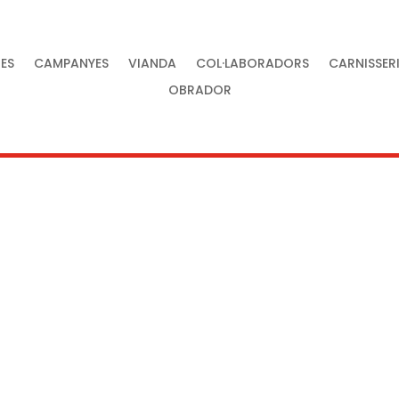
ES
CAMPANYES
VIANDA
COL·LABORADORS
CARNISSER
OBRADOR
tat al