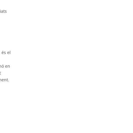
iats
 és el
inó en
t
ment.