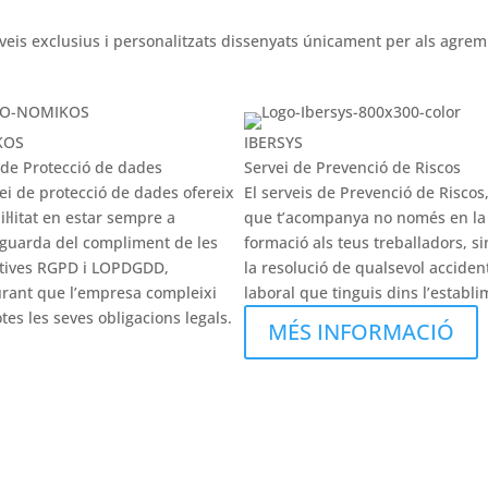
veis exclusius i personalitzats dissenyats únicament per als agrem
KOS
IBERSYS
 de Protecció de dades
Servei de Prevenció de Riscos
vei de protecció de dades ofereix
El serveis de Prevenció de Riscos,
il·litat en estar sempre a
que t’acompanya no només en la
tguarda del compliment de les
formació als teus treballadors, s
tives RGPD i LOPDGDD,
la resolució de qualsevol acciden
rant que l’empresa compleixi
laboral que tinguis dins l’establi
tes les seves obligacions legals.
MÉS INFORMACIÓ
ÉS INFORMACIÓ