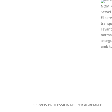
NOMI
Servei
El ser
tranqu
l’avan
norma
assegu
amb to
M
SERVEIS PROFESSIONALS PER AGREMIATS