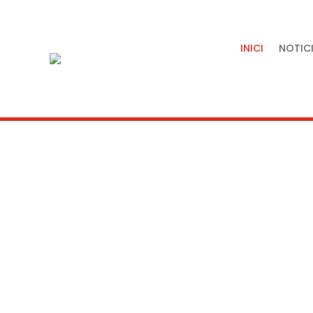
INICI
NOTICI
Tradició, artesania i quali
servei de la nostra terra.