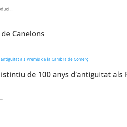
roduei…
 de Canelons
…
istintiu de 100 anys d’antiguitat al
l…