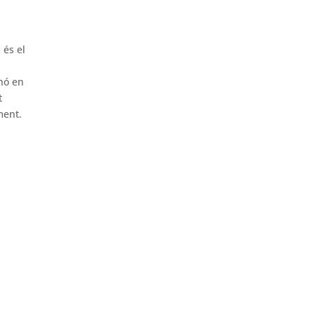
 és el
inó en
t
ment.