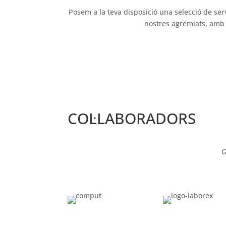
Posem a la teva disposició una selecció de ser
nostres agremiats, amb l
COL·LABORADORS
G