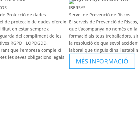
KOS
IBERSYS
 de Protecció de dades
Servei de Prevenció de Riscos
vei de protecció de dades ofereix
El serveis de Prevenció de Riscos,
il·litat en estar sempre a
que t’acompanya no només en la
tguarda del compliment de les
formació als teus treballadors, s
tives RGPD i LOPDGDD,
la resolució de qualsevol acciden
rant que l’empresa compleixi
laboral que tinguis dins l’establi
tes les seves obligacions legals.
MÉS INFORMACIÓ
ÉS INFORMACIÓ