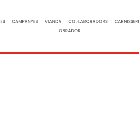
ES
CAMPANYES
VIANDA
COL·LABORADORS
CARNISSER
OBRADOR
tat al