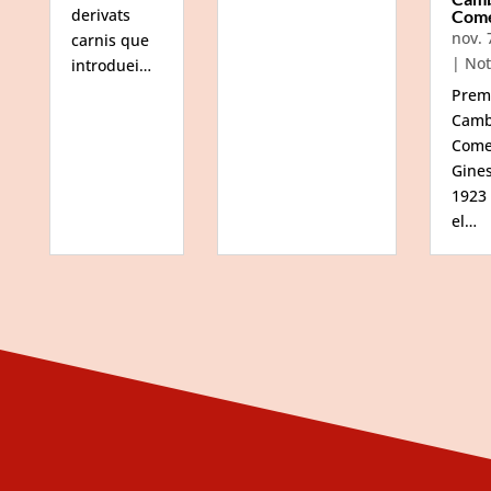
derivats
Com
nov. 
carnis que
|
Not
introduei…
Prem
Camb
Come
Gine
1923
el…