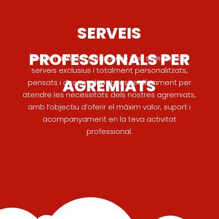
SERVEIS
PROFESSIONALS PER
Posem a la teva disposició una selecció de
serveis exclusius i totalment personalitzats,
AGREMIATS
pensats i desenvolupats específicament per
atendre les necessitats dels nostres agremiats,
amb l’objectiu d’oferir el màxim valor, suport i
acompanyament en la teva activitat
professional.