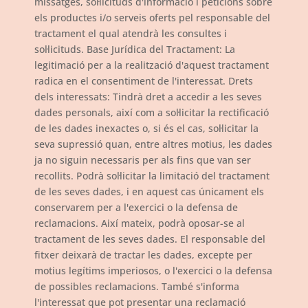
missatges, sol·licituds d'informació i peticions sobre
els productes i/o serveis oferts pel responsable del
tractament el qual atendrà les consultes i
sol·licituds. Base Jurídica del Tractament: La
legitimació per a la realització d'aquest tractament
radica en el consentiment de l'interessat. Drets
dels interessats: Tindrà dret a accedir a les seves
dades personals, així com a sol·licitar la rectificació
de les dades inexactes o, si és el cas, sol·licitar la
seva supressió quan, entre altres motius, les dades
ja no siguin necessaris per als fins que van ser
recollits. Podrà sol·licitar la limitació del tractament
de les seves dades, i en aquest cas únicament els
conservarem per a l'exercici o la defensa de
reclamacions. Així mateix, podrà oposar-se al
tractament de les seves dades. El responsable del
fitxer deixarà de tractar les dades, excepte per
motius legítims imperiosos, o l'exercici o la defensa
de possibles reclamacions. També s'informa
l'interessat que pot presentar una reclamació