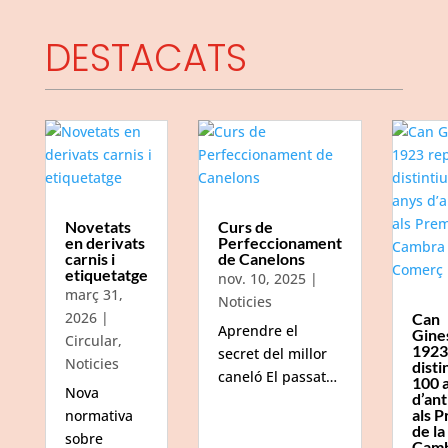
DESTACATS
Novetats
Curs de
en derivats
Perfeccionament
carnis i
de Canelons
etiquetatge
nov. 10, 2025
|
març 31,
Noticies
2026
|
Can
Aprendre el
Gine
Circular
,
1923
secret del millor
Noticies
disti
caneló El passat…
100 
Nova
d’ant
als P
normativa
de la
sobre
Camb