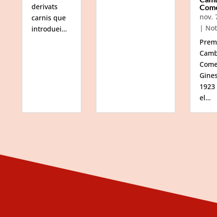
derivats
Com
nov. 
carnis que
|
Not
introduei…
Prem
Camb
Come
Gine
1923
el…