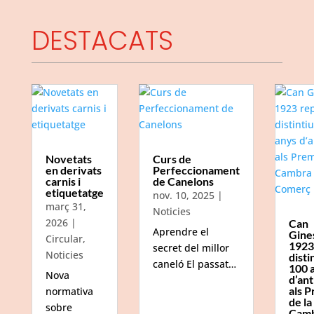
DESTACATS
Novetats
Curs de
en derivats
Perfeccionament
carnis i
de Canelons
etiquetatge
nov. 10, 2025
|
març 31,
Noticies
2026
|
Can
Aprendre el
Gine
Circular
,
1923
secret del millor
Noticies
disti
caneló El passat…
100 
Nova
d’ant
als P
normativa
de la
sobre
Camb