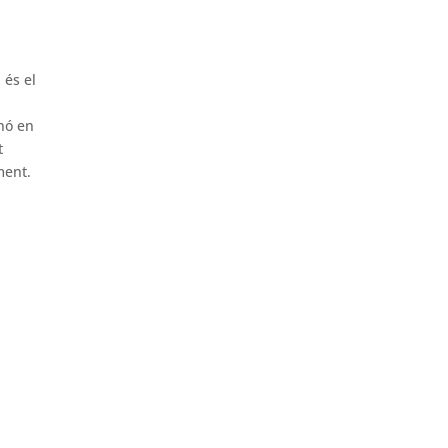
 és el
inó en
t
ment.