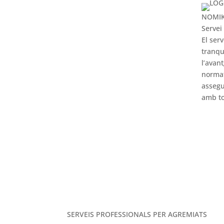
NOMI
Servei
El ser
tranqu
l’avan
norma
assegu
amb to
M
SERVEIS PROFESSIONALS PER AGREMIATS