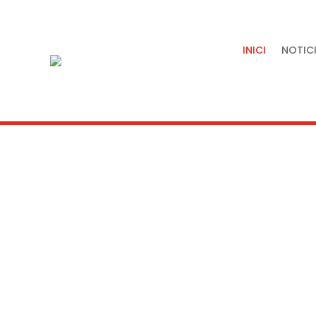
INICI
NOTICI
Tradició, artesania i quali
servei de la nostra terra.