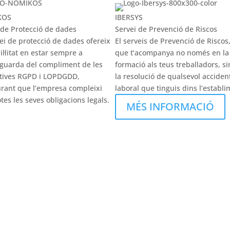
KOS
IBERSYS
 de Protecció de dades
Servei de Prevenció de Riscos
vei de protecció de dades ofereix
El serveis de Prevenció de Riscos,
il·litat en estar sempre a
que t’acompanya no només en la
tguarda del compliment de les
formació als teus treballadors, s
tives RGPD i LOPDGDD,
la resolució de qualsevol acciden
rant que l’empresa compleixi
laboral que tinguis dins l’establi
tes les seves obligacions legals.
MÉS INFORMACIÓ
ÉS INFORMACIÓ