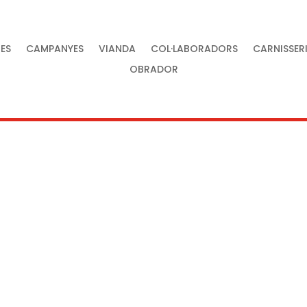
ES
CAMPANYES
VIANDA
COL·LABORADORS
CARNISSER
OBRADOR
tat al