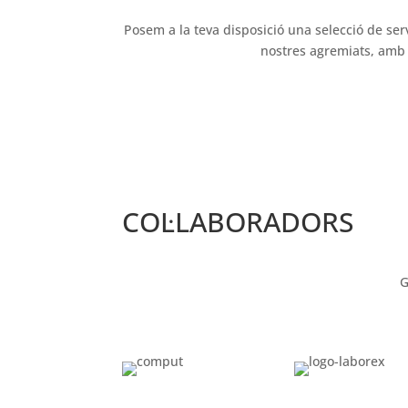
Posem a la teva disposició una selecció de ser
nostres agremiats, amb l
COL·LABORADORS
G